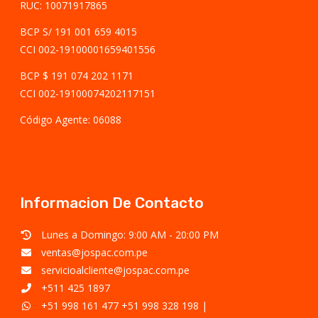
RUC: 10071917865
BCP S/ 191 001 659 4015
CCI 002-19100001659401556
BCP $ 191 074 202 1171
CCI 002-19100074202117151
Código Agente: 06088
Informacion De Contacto
Lunes a Domingo: 9:00 AM - 20:00 PM
ventas@jospac.com.pe
servicioalcliente@jospac.com.pe
+511 425 1897
+51 998 161 477
+51 998 328 198
|