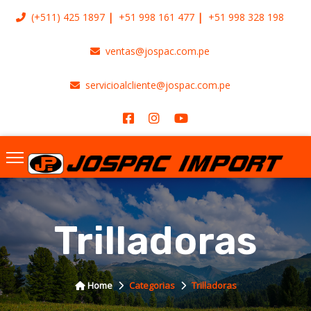
(+511)
425 1897
+51 998 161 477
+51 998 328 198
ventas@jospac.com.pe
servicioalcliente@jospac.com.pe
Trilladoras
Home
Categorias
Trilladoras