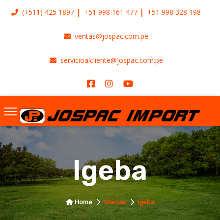
(+511)
425 1897
+51 998 161 477
+51 998 328 198
ventas@jospac.com.pe
servicioalcliente@jospac.com.pe
Igeba
Home
Marcas
Igeba