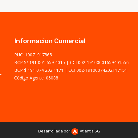
Informacion Comercial
RUC: 10071917865
BCP S/ 191 001 659 4015
CCI 002-19100001659401556
BCP $ 191 074 202 1171
CCI 002-19100074202117151
.
Código Agente: 06088
Desarrollada por
Atlantis SG