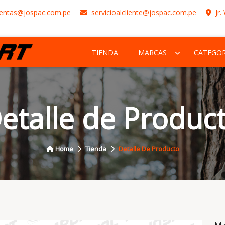
entas@jospac.com.pe
servicioalcliente@jospac.com.pe
Jr.
TIENDA
MARCAS
CATEGOR
etalle de Produc
Home
Tienda
Detalle De Producto