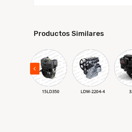
Productos Similares
15LD500
15LD350
LDW-2204-4
3