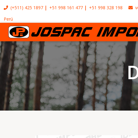
(+511)
425 1897
+51 998 161 477
+51 998 328 198
v
Perú
D