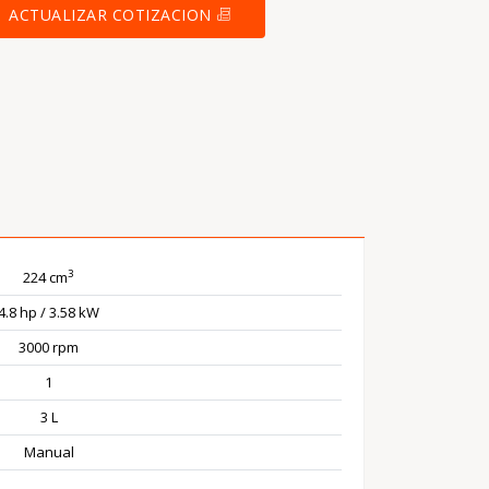
ACTUALIZAR COTIZACION
3
224 cm
4.8 hp / 3.58 kW
3000 rpm
1
3 L
Manual