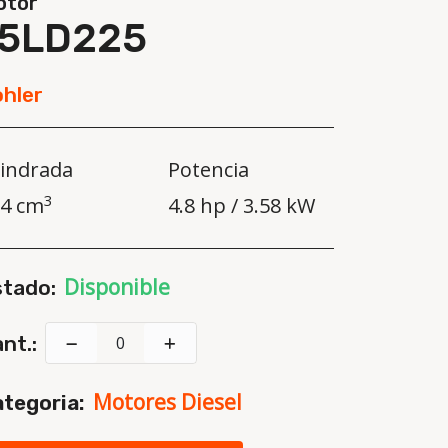
otor
15LD225
hler
lindrada
Potencia
3
4 cm
4.8 hp / 3.58 kW
Disponible
stado:
nt.:
Motores Diesel
tegoria: