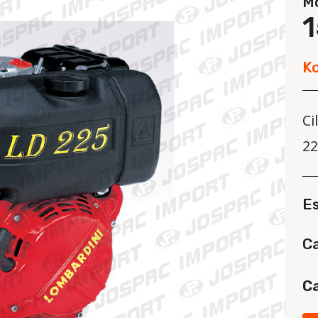
M
Ko
Ci
22
E
Ca
Ca