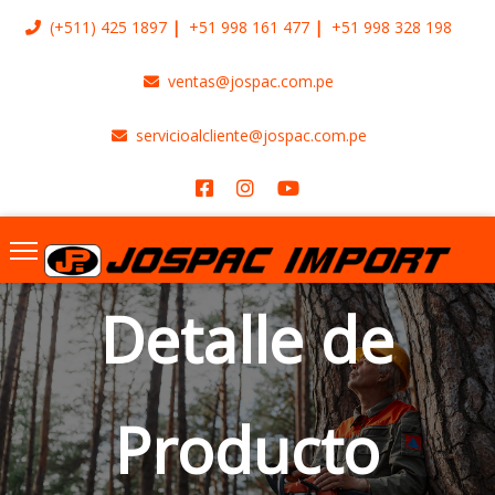
(+511)
425 1897
+51 998 161 477
+51 998 328 198
ventas@jospac.com.pe
servicioalcliente@jospac.com.pe
Detalle de
Producto