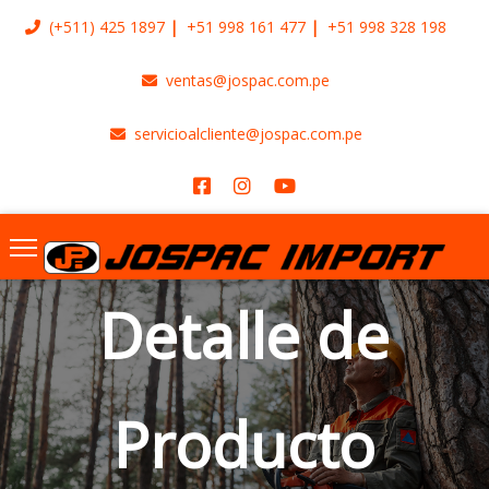
(+511)
425 1897
+51 998 161 477
+51 998 328 198
ventas@jospac.com.pe
servicioalcliente@jospac.com.pe
Detalle de
Producto