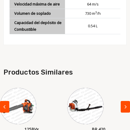
Velocidad máxima de aire
64 m/s
3
Volumen de soplado
730 m
/h
Capacidad del depósito de
0.54 L
Combustible
Productos Similares
125BVx
BR 420